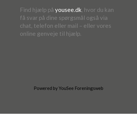
Find hjælp på
yousee.dk
, hvor du kan
få svar på dine spørgsmål også via
chat, telefon eller mail – eller vores
online genveje til hjælp.
Powered by YouSee Foreningsweb